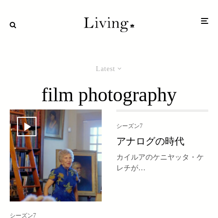
Latest
film photography
シーズン7
アナログの時代
カイルアのケニヤッタ・ケ
レチが
湿板写真で蘇らせる唯一無
二の光の記録。
シーズン7