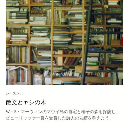
シーズン6
散文とヤシの木
W・S・マーウィンのマウイ島の自宅と椰子の森を探訪し、
ピューリッツァー賞を受賞した詩人の功績を称えよう。