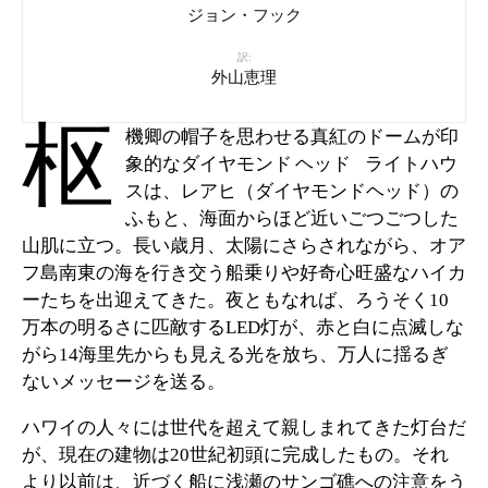
ジョン・フック
訳:
外山恵理
枢
機卿の帽子を思わせる真紅のドームが印
象的なダイヤモンド ヘッド ライトハウ
スは、レアヒ（ダイヤモンドヘッド）の
ふもと、海面からほど近いごつごつした
山肌に立つ。長い歳月、太陽にさらされながら、オア
フ島南東の海を行き交う船乗りや好奇心旺盛なハイカ
ーたちを出迎えてきた。夜ともなれば、ろうそく10
万本の明るさに匹敵するLED灯が、赤と白に点滅しな
がら14海里先からも見える光を放ち、万人に揺るぎ
ないメッセージを送る。
ハワイの人々には世代を超えて親しまれてきた灯台だ
が、現在の建物は20世紀初頭に完成したもの。それ
より以前は、近づく船に浅瀬のサンゴ礁への注意をう