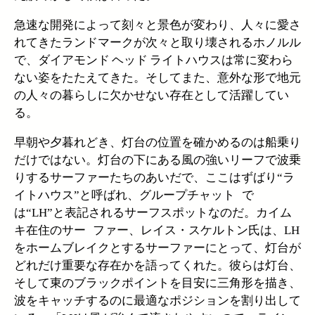
急速な開発によって刻々と景色が変わり、人々に愛さ
れてきたランドマークが次々と取り壊されるホノルル
で、ダイアモンド ヘッド ライトハウスは常に変わら
ない姿をたたえてきた。そしてまた、意外な形で地元
の人々の暮らしに欠かせない存在として活躍してい
る。
早朝や夕暮れどき、灯台の位置を確かめるのは船乗り
だけではない。灯台の下にある風の強いリーフで波乗
りするサーファーたちのあいだで、ここはずばり“ラ
イトハウス”と呼ばれ、グループチャット で
は“LH”と表記されるサーフスポットなのだ。カイム
キ在住のサー ファー、レイス・スケルトン氏は、LH
をホームブレイクとするサーファーにとって、灯台が
どれだけ重要な存在かを語ってくれた。彼らは灯台、
そして東のブラックポイントを目安に三角形を描き、
波をキャッチするのに最適なポジションを割り出して