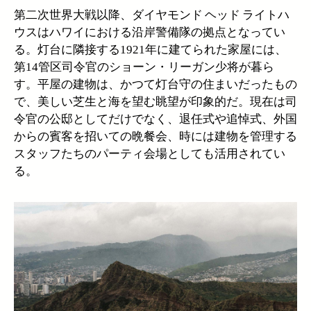
第二次世界大戦以降、ダイヤモンド ヘッド ライトハ
ウスはハワイにおける沿岸警備隊の拠点となってい
る。灯台に隣接する1921年に建てられた家屋には、
第14管区司令官のショーン・リーガン少将が暮ら
す。平屋の建物は、かつて灯台守の住まいだったもの
で、美しい芝生と海を望む眺望が印象的だ。現在は司
令官の公邸としてだけでなく、退任式や追悼式、外国
からの賓客を招いての晩餐会、時には建物を管理する
スタッフたちのパーティ会場としても活用されてい
る。