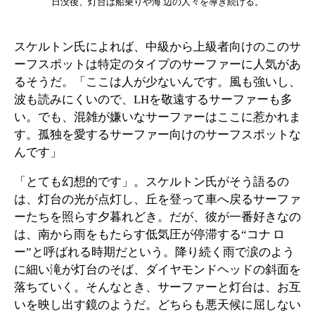
日没後、灯台は船乗りや海 辺の人々を導き続ける。
スケルトン氏によれば、中級から上級者向けのこのサ
ーフスポットは特定のタイプのサーファーに人気があ
るそうだ。「ここは人が少ないんです。風も強いし、
波も読みにくいので、LHを敬遠するサーファーも多
い。でも、混雑が嫌いなサーファーはここに惹かれま
す。孤独を愛するサーファー向けのサーフスポットな
んです」
「とても幻想的です」。スケルトン氏がそう語るの
は、灯台の光が点灯し、丘を登って車へ戻るサーファ
ーたちを照らす夕暮れどき。だが、彼が一番好きなの
は、南から雨をもたらす低気圧が停滞する“コナ ロ
ー”と呼ばれる時期だという。降り続く雨で涙のよう
に細い滝が灯台のそば、ダイヤモンドヘッドの斜面を
落ちていく。そんなとき、サーファーと灯台は、お互
いを映し出す鏡のようだ。どちらも悪天候に屈しない