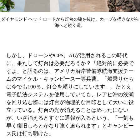
ダイヤモンド ヘッド ロードから灯台の脇を抜け、カーブを描きながら
海へと続く道。
しかし、ドローンやGPS、AIが活用されるこの時代
に、果たして灯台は必要だろうか？「絶対的に必要で
すよ」と語るのは、アメリカ沿岸警備隊航海支援チー
ムのマイケル・キャンピース一等兵曹。「船乗りたち
は今でも100％、灯台を頼りにしています」。たとえ
電子航法システムを使用していても、レアヒ沖の浅瀬
を回り込む際には灯台が物理的な目印として大いに役
立っている。灯台の光が消えることはめったにない
が、いざ消えるとすぐに通報が入るという。「一刻も
早く復旧しろとかなり強く迫られます」とキャンピー
ス氏は打ち明けた。