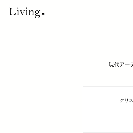
現代アー
クリ