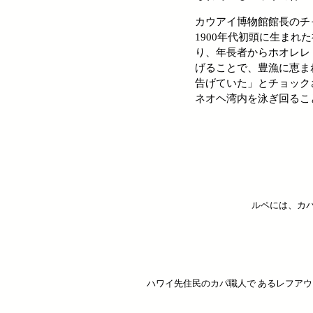
カウアイ博物館館長のチ
1900年代初頭に生ま
り、年長者からホオレレ
げることで、豊漁に恵ま
告げていた」とチョック
ネオヘ湾内を泳ぎ回るこ
ルペには、カパ
ハワイ先住民のカパ職人で あるレフアウ