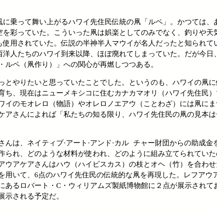
風に乗って舞い上がるハワイ先住民伝統の凧「ルペ」。かつては、
空を彩っていた。こういった凧は娯楽としてのみでなく、釣りや天
も使用されていた。伝説の半神半人マウイが名人だったと知られて
西洋人たちのハワイ到来以降、ほぼ廃れてしまっていた。だが今日
・ルペ（凧作り）」への関心が再燃しつつある。
っとやりたいと思っていたことでした。というのも、ハワイの凧に
育ち、現在はニューメキシコに住むカナカマオリ（ハワイ先住民）
ワイのモオレロ（物語）やオレロノエアウ（ことわざ）には凧にま
ケアさんによれば「私たちの知る限り、ハワイ先住民の凧の見本は
さんは、ネイティブ·アート·アンド·カル チャー財団からの助成金
作られ、どのような材料が使われ、どのように組み立てられていた
アウアケアさんはハウ（ハイビスカス）の枝とオヘ（竹）を合わせ
を用いて、6点のハワイ先住民の伝統的な凧を再現した。レフアウ
にあるロバート・C・ウィリアムズ製紙博物館に２点が展示されてお
展示される予定だ。