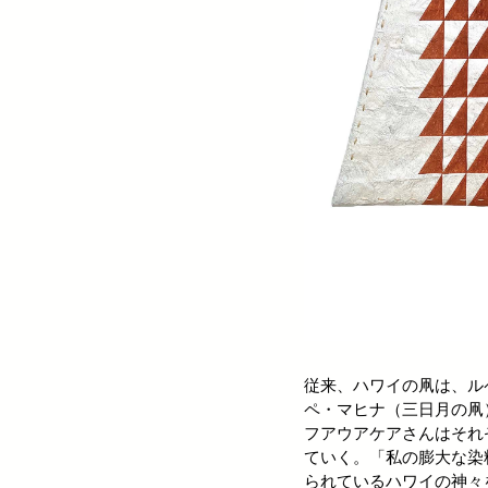
従来、ハワイの凧は、ル
ペ・マヒナ（三日月の凧
フアウアケアさんはそれ
ていく。「私の膨大な染
られているハワイの神々