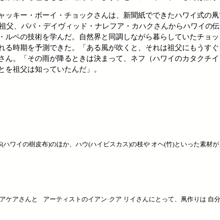
ャッキー・ボーイ・チョックさんは、新聞紙でできたハワイ式の凧
れた祖父、パパ・デイヴィッド・ナレフア・カハクさんからハワイの
・ルペの技術を学んだ。自然界と同調しながら暮らしていたチョッ
れる時期を予測できた。「ある風が吹くと、それは祖父にもうすぐ
さん。「その雨が降るときは決まって、ネフ（ハワイのカタクチイ
とを祖父は知っていたんだ」。
(ハワイの樹皮布)のほか、ハウ(ハイビスカス)の枝や オヘ(竹)といった素材
アケアさんと アーティストのイアン·クア リイさんにとって、凧作りは 自