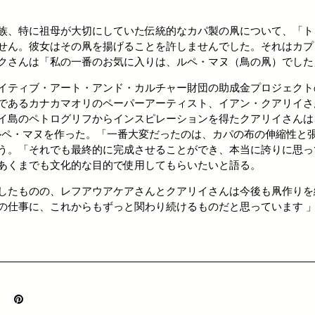
族、特に祖母が大切にしていた伝統的なカパ製の凧について、「ト
せん。彼女はその凧を揚げることを許しませんでした。それはカプ
クさんは「私の一番のお気に入りは、ルペ・マヌ（鳥の凧）でした
イティブ・アート・アンド・カルチャー財団の助成金プロジェクト
であるカナカマオリのペーパーアーティスト、イアン・クアリイさ
島のペトログリフからインスピレーションを得たクアリイさんは、幅1.5 
 mの巨大なルペ・マヌを作った。「一番大変だったのは、カパの布の伸縮性
う。「それでも最終的に完成させることができ、本当に誇りに思っ
あくまでも文化的な目的で使用してもらいたいと語る。
したものの、レフアウアケアさんとクアリイさんは今後も凧作りを
の仕事に、これからもずっと関わり続けるものだと思っています 