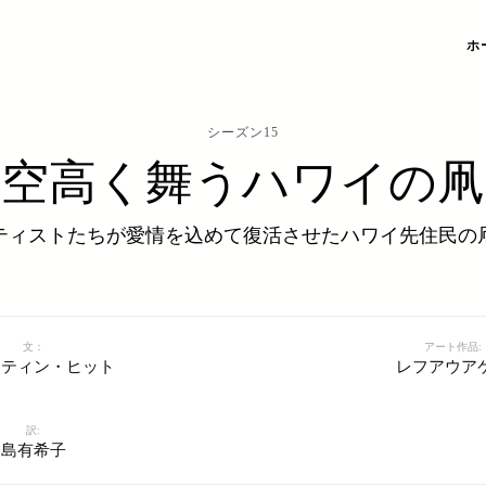
ホ
シーズン15
空高く舞うハワイの凧
ティストたちが愛情を込めて復活させたハワイ先住民の
文：
アート作品:
スティン・ヒット
レフアウア
訳:
島有希子