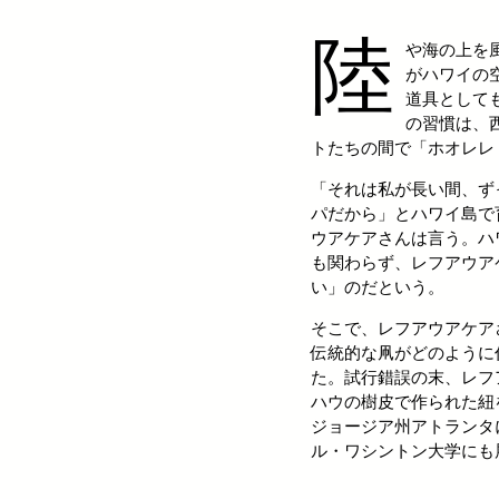
陸
や海の上を
がハワイの
道具として
の習慣は、
トたちの間で「ホオレレ
「それは私が長い間、ず
パだから」とハワイ島で
ウアケアさんは言う。ハ
も関わらず、レフアウア
い」のだという。
そこで、レフアウアケア
伝統的な凧がどのように
た。試行錯誤の末、レフ
ハウの樹皮で作られた紐
ジョージア州アトランタ
ル・ワシントン大学にも