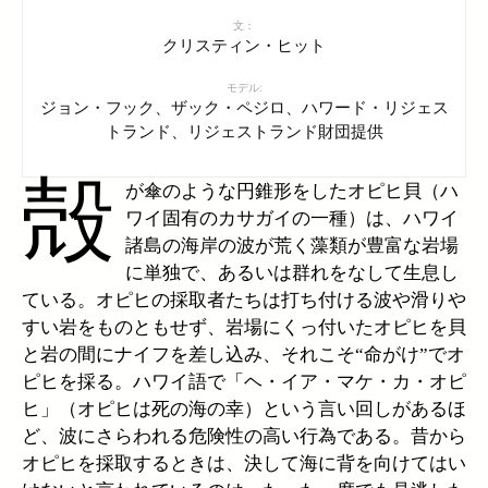
文：
クリスティン・ヒット
モデル:
ジョン・フック、ザック・ペジロ、ハワード・リジェス
トランド、リジェストランド財団提供
殻
が傘のような円錐形をしたオピヒ貝（ハ
ワイ固有のカサガイの一種）は、ハワイ
諸島の海岸の波が荒く藻類が豊富な岩場
に単独で、あるいは群れをなして生息し
ている。オピヒの採取者たちは打ち付ける波や滑りや
すい岩をものともせず、岩場にくっ付いたオピヒを貝
と岩の間にナイフを差し込み、それこそ“命がけ”でオ
ピヒを採る。ハワイ語で「ヘ・イア・マケ・カ・オピ
ヒ」（オピヒは死の海の幸）という言い回しがあるほ
ど、波にさらわれる危険性の高い行為である。昔から
オピヒを採取するときは、決して海に背を向けてはい