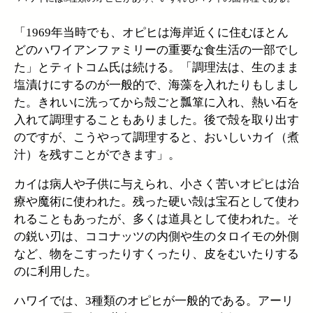
「1969年当時でも、オピヒは海岸近くに住むほとん
どのハワイアンファミリーの重要な食生活の一部でし
た」とティトコム氏は続ける。「調理法は、生のまま
塩漬けにするのが一般的で、海藻を入れたりもしまし
た。きれいに洗ってから殻ごと瓢箪に入れ、熱い石を
入れて調理することもありました。後で殻を取り出す
のですが、こうやって調理すると、おいしいカイ（煮
汁）を残すことができます」。
カイは病人や子供に与えられ、小さく苦いオピヒは治
療や魔術に使われた。残った硬い殻は宝石として使わ
れることもあったが、多くは道具として使われた。そ
の鋭い刃は、ココナッツの内側や生のタロイモの外側
など、物をこすったりすくったり、皮をむいたりする
のに利用した。
ハワイでは、3種類のオピヒが一般的である。アーリ