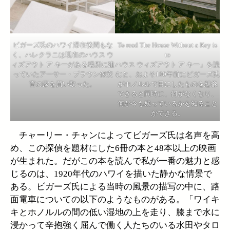
ビガーズ氏のハワイ滞在後間もな
To read The House Without a Key is
く、ハレクラニは現在のハウス ウ
to
ィズアウト ア キーがある場所に建
ハウス ウィズアウト ア キー」を読
っていたアーサー・ブラウン保安
むと、およそ100年前にビガーズ氏
官の家を買い取った。
がホノルルで目にしたものを想像
できると同時に、何がなくなり、
何が今も残っているかを知ること
ができる。
チャーリー・チャンによってビガーズ氏は名声を高
め、この探偵を題材にした6冊の本と48本以上の映画
が生まれた。だがこの本を読んで私が一番の魅力と感
じるのは、1920年代のハワイを描いた静かな情景で
ある。ビガーズ氏による当時の風景の描写の中に、路
面電車についての以下のようなものがある。「ワイキ
キとホノルルの間の低い湿地の上を走り、膝まで水に
浸かって辛抱強く屈んで働く人たちのいる水田やタロ