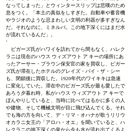
なってしまった」とウィンタースリップは悲嘆のため
息をつく。「本土の真似をしすぎた。自動車や蓄音機
やラジオのような忌まわしい文明の利器が多すぎなん
だ。それなのに、ミネルバ。この地下深くにはまだ水
が流れているんだ」。
‘
ビガーズ氏がハワイを訪れてから間もなく、ハレク
ラニは現在のハウス ウィズアウト ア キーの場所にあ
ったアーサー・ブラウン保安官の家を買収し、ビガー
ズ氏が滞在したホテルのグレイズ・バイ・ザ・シー
も、閉鎖後に買収した。1920年代のワイキキは急速
に変化していた。滞在中のビガーズ氏が最も愛したで
あろう夕暮れ時、私がハウス ウィズアウト ア キーで
ぼんやりしていると、当時に比べてはるかに多くの人
や建物、そして機械文明が目に飛び込んでくる。それ
でも海の方を向いて、デ・リマ・オハナが歌うリリウ
オカラニ女王の「アロハ・オエ」を聞いていると、ハ
レクラニの地下深くの泉から今も水が流れ出てくるよ