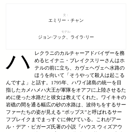
文：
エミリー・チャン
モデル:
ジョン·フック、ライラ·リー
ハ
レクラニのカルチャーアドバイザーを務
めるヒイナニ・ブレイクスリーさんはホ
テルの前に立ち、カヴェヘヴェヘ水路の
ほうを向いて「そうやって殺人は起こる
んですよ」と話す。1795年、ハワイ諸島の統一を目
指したカメハメハ大王が軍隊をオアフに上陸させるた
めに使った水路だと彼女は教えてくれた。ワイキキの
岩礁の間を通る幅広の砂の水路は、波待ちをするサー
ファーたちの姿が見える “ポップス”と呼ばれるサー
フブレイクまでまっすぐに伸びている。これがアー
ル・デア・ビガーズ氏著の小説『ハウス ウィズアウ