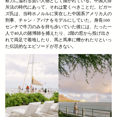
察力に溢れる賢い人物として描かれている。中国人排
斥法の時代にあって、それは驚くべきことだ。ビガー
ズ氏は、当時ホノルルに実在した中国系アメリカ人の
刑事、チャン・アパナをモデルにしていた。身長160
センチで牛刀のみを持ち歩いていた彼には、たった一
人で40人の賭博師を捕えたり、2階の窓から投げ出さ
れて両足で着地したり、馬と馬車に轢かれたりといっ
た伝説的なエピソードが尽きない。