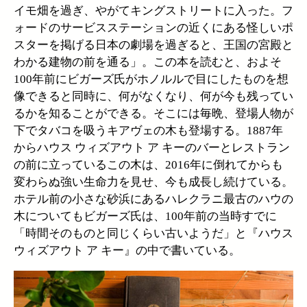
イモ畑を過ぎ、やがてキングストリートに入った。フ
ォードのサービスステーションの近くにある怪しいポ
スターを掲げる日本の劇場を過ぎると、王国の宮殿と
わかる建物の前を通る」。この本を読むと、およそ
100年前にビガーズ氏がホノルルで目にしたものを想
像できると同時に、何がなくなり、何が今も残ってい
るかを知ることができる。そこには毎晩、登場人物が
下でタバコを吸うキアヴェの木も登場する。1887年
からハウス ウィズアウト ア キーのバーとレストラン
の前に立っているこの木は、2016年に倒れてからも
変わらぬ強い生命力を見せ、今も成長し続けている。
ホテル前の小さな砂浜にあるハレクラニ最古のハウの
木についてもビガーズ氏は、100年前の当時すでに
「時間そのものと同じくらい古いようだ」と『ハウス
ウィズアウト ア キー』の中で書いている。